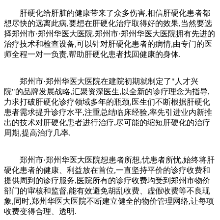
肝硬化给肝脏的健康带来了众多伤害,相信肝硬化患者都
想尽快的远离此病,要想在肝硬化治疗取得好的效果,当然要选
择郑州市·郑州华医大医院.郑州市·郑州华医大医院拥有先进的
治疗技术和检查设备,可以针对肝硬化患者的病情,由专门的医
师全程一对一负责,帮助肝硬化患者找回健康的身体.
郑州市·郑州华医大医院在建院初期就制定了"人才兴
院"的品牌发展战略,汇聚资深医生,以全新的诊疗理念为指导,
力求打破肝硬化诊疗领域多年的瓶颈,医生们不断根据肝硬化
患者需求提升诊疗水平,注重总结临床经验,率先引进业内新推
出的技术对肝硬化患者进行治疗,尽可能的缩短肝硬化的治疗
周期,提高治疗几率.
郑州市·郑州华医大医院想患者所想,忧患者所忧,始终将肝
硬化患者的健康、利益放在首位,一直坚持平价的诊疗收费和
提供周到的诊疗服务,医院所有的诊疗收费均受到郑州市物价
部门的审核和监督,能有效避免胡乱收费、虚假收费等不良现
象,同时,郑州华医大医院不断建立健全的物价管理网络,让每项
收费变得合理、透明.