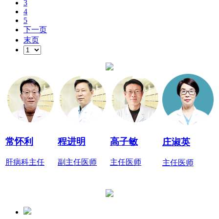
3
4
5
下一页
末页
常怀利
程进明
高子敏
庄淑英
肝病科主任
副主任医师
主任医师
主任医师