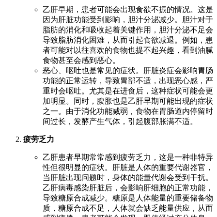
乙肝早期，患者可能会出现食欲不振的情况。这是
因为肝脏功能受到影响，胆汁分泌减少。胆汁对于
脂肪的消化和吸收起着关键作用，胆汁分泌不足会
导致脂肪消化困难，从而引起食欲减退。例如，患
者可能对以往喜欢的食物也提不起兴趣，看到油腻
食物甚至会感到恶心。
恶心、呕吐也是常见的症状。肝脏炎症会影响胃肠
功能的正常运转，导致胃部不适，出现恶心感，严
重时会呕吐。尤其是在进食后，这种症状可能会更
加明显。同时，腹胀也是乙肝早期可能出现的症状
之一。由于消化功能减弱，食物在胃肠道内停留时
间过长，发酵产生气体，引起腹部胀满不适。
疲劳乏力
乙肝患者早期常常感到疲劳乏力，这是一种非特异
性但很明显的症状。肝脏是人体的重要代谢器官，
当肝脏出现问题时，身体的能量代谢会受到干扰。
乙肝病毒感染肝脏后，会影响肝细胞的正常功能，
导致糖原合成减少。糖原是人体能量的重要储备物
质，糖原合成不足，人体就会缺乏能量供应，从而