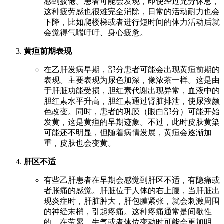
感到疲倦。患者可能会发现，即使经过充分休息，
这种疲劳感也很难完全消除，日常的活动耐力也会
下降，比如爬楼梯或者进行短时间的体力活动后就
会觉得气喘吁吁、身心疲惫。
黄疸前期表现
在乙肝发病早期，部分患者可能会出现黄疸前期的
表现。主要表现为尿色加深，像浓茶一样。这是由
于肝脏功能受损，胆红素代谢出现异常，血液中的
胆红素水平升高，胆红素通过肾脏排泄，使尿液颜
色改变。同时，患者的巩膜（眼白部分）可能开始
发黄，这是黄疸的早期迹象。不过，此时皮肤黄染
可能还不明显，但随着病情发展，黄疸会逐渐加
重，皮肤也会变黄。
肝区不适
有些乙肝患者在早期会感觉到肝区不适，有隐痛或
者胀痛的感觉。肝脏位于人体的右上腹，当肝脏出
现炎症时，肝脏肿大，肝包膜紧张，就会刺激周围
的神经末梢，引起疼痛。这种疼痛通常是间歇性
的，在劳累、生气或者体位变动时可能会更加明