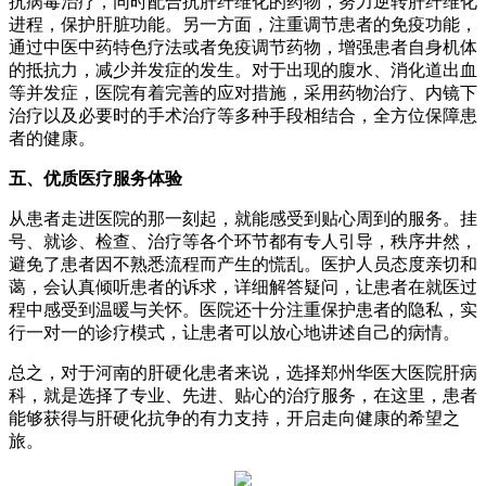
抗病毒治疗，同时配合抗肝纤维化的药物，努力逆转肝纤维化
进程，保护肝脏功能。另一方面，注重调节患者的免疫功能，
通过中医中药特色疗法或者免疫调节药物，增强患者自身机体
的抵抗力，减少并发症的发生。对于出现的腹水、消化道出血
等并发症，医院有着完善的应对措施，采用药物治疗、内镜下
治疗以及必要时的手术治疗等多种手段相结合，全方位保障患
者的健康。
五、优质医疗服务体验
从患者走进医院的那一刻起，就能感受到贴心周到的服务。挂
号、就诊、检查、治疗等各个环节都有专人引导，秩序井然，
避免了患者因不熟悉流程而产生的慌乱。医护人员态度亲切和
蔼，会认真倾听患者的诉求，详细解答疑问，让患者在就医过
程中感受到温暖与关怀。医院还十分注重保护患者的隐私，实
行一对一的诊疗模式，让患者可以放心地讲述自己的病情。
总之，对于河南的肝硬化患者来说，选择郑州华医大医院肝病
科，就是选择了专业、先进、贴心的治疗服务，在这里，患者
能够获得与肝硬化抗争的有力支持，开启走向健康的希望之
旅。