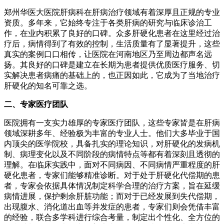
郑州华医大医院肝病科在肝病治疗领域有着深厚且正规的专业
资质。多年来，它始终专注于各类肝病的研究与临床诊治工
作，在业内积累了良好的口碑。众多肝硬化患者在这里经过治
疗后，病情得到了有效的控制，生活质量有了显著提升，这些
真实的案例口口相传，让医院在河南地区乃至周边都声名远
扬。其良好的口碑是建立在长期为患者提供优质医疗服务、切
实解决患者病痛的基础上的，也正因如此，它成为了当地治疗
肝硬化的知名可靠之选。
二、专家医疗团队
医院拥有一支实力雄厚的专家医疗团队，这些专家皆是在肝病
领域深耕多年、经验极为丰富的专业人士。他们大多毕业于国
内顶尖的医学院校，具备扎实的理论知识，对肝硬化的发病机
制、病理变化以及不同阶段的病情特点等都有着深刻且透彻的
理解。在临床实践中，面对不同病因、不同病情严重程度的肝
硬化患者，专家们能够精准诊断。对于处于肝硬化代偿期的患
者，专家会依据具体情况制定科学合理的治疗方案，旨在延缓
病情进展，保护剩余肝脏功能；而对于已经发展到失代偿期，
出现腹水、消化道出血等并发症的患者，专家们则会凭借丰富
的经验，联合多学科进行综合考量，制定出个性化、全方位的