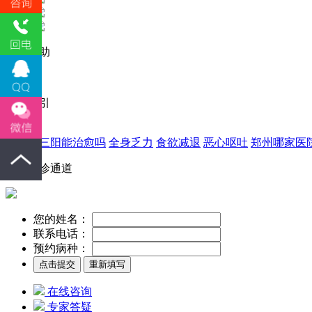
公益救助
病症索引
乙肝大三阳能治愈吗
全身乏力
食欲减退
恶心呕吐
郑州哪家医
快速就诊通道
您的姓名：
联系电话：
预约病种：
在线咨询
专家答疑