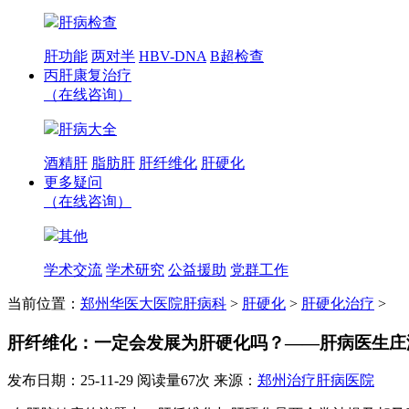
肝病检查
肝功能
两对半
HBV-DNA
B超检查
丙肝康复治疗
（在线咨询）
肝病大全
酒精肝
脂肪肝
肝纤维化
肝硬化
更多疑问
（在线咨询）
其他
学术交流
学术研究
公益援助
党群工作
当前位置：
郑州华医大医院肝病科
>
肝硬化
>
肝硬化治疗
>
肝纤维化：一定会发展为肝硬化吗？——肝病医生庄
发布日期：25-11-29
阅读量67次
来源：
郑州治疗肝病医院