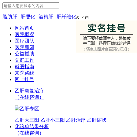
脂肪肝
|
肝硬化
|
酒精肝
|
肝纤维化
网站首页
医院概况
医疗团队
医院新闻
公益援助
党群工作
就医指南
来院路线
网上挂号
乙肝康复治疗
（在线咨询）
乙肝专区
乙肝大三阳
乙肝小三阳
乙肝治疗
乙肝症状
化验单结果分析
（在线咨询）