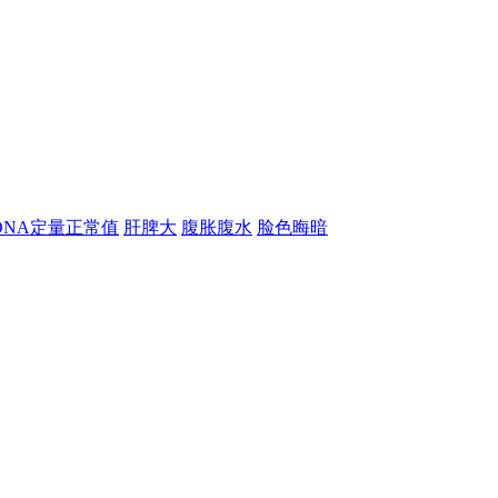
-DNA定量正常值
肝脾大
腹胀腹水
脸色晦暗