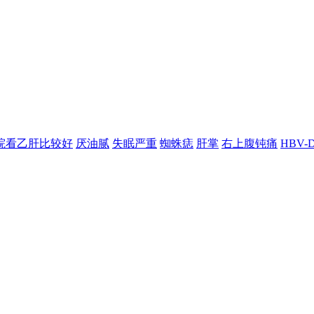
院看乙肝比较好
厌油腻
失眠严重
蜘蛛痣
肝掌
右上腹钝痛
HBV