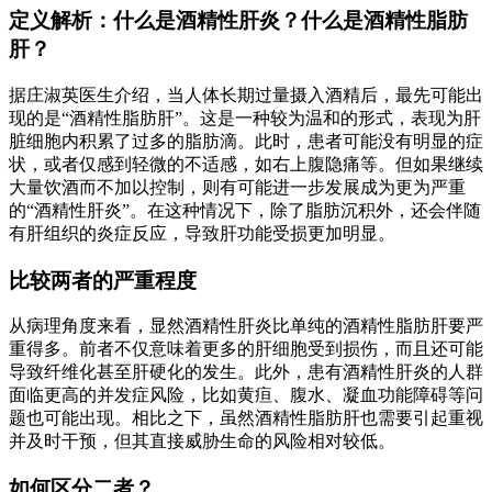
定义解析：什么是酒精性肝炎？什么是酒精性脂肪
肝？
据庄淑英医生介绍，当人体长期过量摄入酒精后，最先可能出
现的是“酒精性脂肪肝”。这是一种较为温和的形式，表现为肝
脏细胞内积累了过多的脂肪滴。此时，患者可能没有明显的症
状，或者仅感到轻微的不适感，如右上腹隐痛等。但如果继续
大量饮酒而不加以控制，则有可能进一步发展成为更为严重
的“酒精性肝炎”。在这种情况下，除了脂肪沉积外，还会伴随
有肝组织的炎症反应，导致肝功能受损更加明显。
比较两者的严重程度
从病理角度来看，显然酒精性肝炎比单纯的酒精性脂肪肝要严
重得多。前者不仅意味着更多的肝细胞受到损伤，而且还可能
导致纤维化甚至肝硬化的发生。此外，患有酒精性肝炎的人群
面临更高的并发症风险，比如黄疸、腹水、凝血功能障碍等问
题也可能出现。相比之下，虽然酒精性脂肪肝也需要引起重视
并及时干预，但其直接威胁生命的风险相对较低。
如何区分二者？