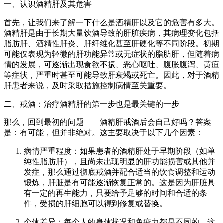
一、认识酒精肝及其危害
首先，让我们来了解一下什么是酒精肝以及它的危害有多大。
酒精肝是由于长期大量饮酒导致的肝脏疾病，其病理变化包括
脂肪肝、酒精性肝炎、肝纤维化甚至肝硬化等不同阶段。初期
可能仅表现为轻微的肝功能异常或无症状的脂肪肝，但随着病
情的发展，可逐渐出现食欲不振、恶心呕吐、腹胀腹泻、黄疸
等症状，严重时甚至可能导致肝衰竭或死亡。因此，对于酒精
肝患者来说，及时采取措施控制病情至关重要。
二、戒酒：治疗酒精肝的第一步也是最关键的一步
那么，回到最初的问题——酒精肝戒酒后会自己好吗？答案
是：有可能，但并非绝对。这主要取决于以下几个因素：
病情严重程度：如果患者的酒精肝处于早期阶段（如单
纯性脂肪肝），且尚未出现明显的肝功能损害或其他并
发症，那么通过彻底戒酒并配合适当的饮食调整和运动
锻炼，肝脏是有可能逐渐恢复正常的。这是因为肝脏具
有一定的再生能力，只要给予足够的时间和合适的条
件，受损的肝细胞可以得到修复或替换。
个体差异：每个人的身体状况和免疫力都是不同的，这