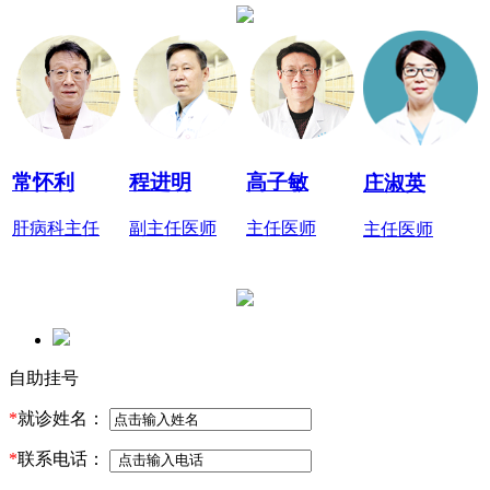
常怀利
程进明
高子敏
庄淑英
肝病科主任
副主任医师
主任医师
主任医师
自助挂号
*
就诊姓名：
*
联系电话：