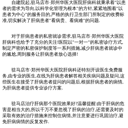
自建院起,驻马店市·郑州华医大医院肝病科就秉承着"以患
者的需求为导向,以科学化管理为根本"的方针,紧紧地围着"以
患者为中心"的服务目的,严格的执行卫生部门所制定的收费标
准,切实解决了肝病患者"看病贵、看病难"的问题.
对于肝病患者的私密就诊需求,驻马店市·郑州华医大医院
肝病科也给予了充分的关注!医院以"一对一"的私密诊疗方式,
制定严密的私密保护制度等一系列措施,减少肝病患者就诊中
的尴尬,周到服务让肝病患者放心选择!
驻马店市·郑州华医大医院肝病科还特别开设医生免费服
务,由专业的医生,在线为肝病患者解答相关疾病问题及疑问,这
些医生在接受了肝病患者提问的问题后,根据肝病患者的病情,
为肝病患者提供专业诊疗方案.
驻马店治疗肝病那个医院效果好?温馨提醒:由于肝病的危
害是相当大的,所以千万不要忽视了肝病的治疗,还需要及时的
采取有效的治疗措施来控制住病情,并注意要进行巩固治疗,避
免肝病病情的反复发作.