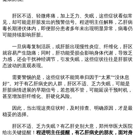
肝区不适、轻微疼痛，加上乏力、失眠，这些症状看似常
见，却可能是肝脏发出的预警信号。程进明主任解释，乙肝病
毒长期潜伏体内，即便部分患者多年未出现明显异常，病毒仍
可能持续影响肝脏。
一旦病毒复制活跃，或肝脏出现慢性炎症、纤维化，肝区
就容易产生隐痛；同时，肝功能受损会影响身体代谢，导致乏
力感，还会干扰神经调节，引发失眠，这些症状往往是肝脏状
态波动的直观表现。
需要警惕的是，这些症状不能简单归因于“太累”“没休息
好”。对于有乙肝病史的人群，肝区不适、乏力失眠，可能是
肝脏病情进展的早期信号，若忽视不管，可能延误干预时机，
甚至增加肝纤维化、肝硬化风险。
因此，当出现这类症状时，及时排查、明确原因，才是最
稳妥的选择。
肝区不适、乏力失眠？有乙肝史别大意，郑州华医大医院
给出关键提醒！
程进明主任提醒，有乙肝病史的朋友，面对身