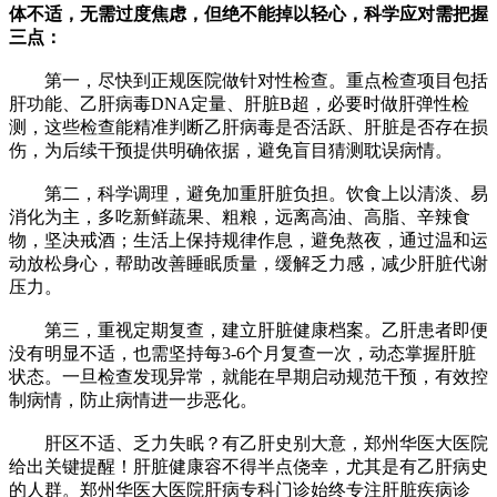
体不适，无需过度焦虑，但绝不能掉以轻心，科学应对需把握
三点：
第一，尽快到正规医院做针对性检查。重点检查项目包括
肝功能、乙肝病毒DNA定量、肝脏B超，必要时做肝弹性检
测，这些检查能精准判断乙肝病毒是否活跃、肝脏是否存在损
伤，为后续干预提供明确依据，避免盲目猜测耽误病情。
第二，科学调理，避免加重肝脏负担。饮食上以清淡、易
消化为主，多吃新鲜蔬果、粗粮，远离高油、高脂、辛辣食
物，坚决戒酒；生活上保持规律作息，避免熬夜，通过温和运
动放松身心，帮助改善睡眠质量，缓解乏力感，减少肝脏代谢
压力。
第三，重视定期复查，建立肝脏健康档案。乙肝患者即便
没有明显不适，也需坚持每3-6个月复查一次，动态掌握肝脏
状态。一旦检查发现异常，就能在早期启动规范干预，有效控
制病情，防止病情进一步恶化。
肝区不适、乏力失眠？有乙肝史别大意，郑州华医大医院
给出关键提醒！肝脏健康容不得半点侥幸，尤其是有乙肝病史
的人群。郑州华医大医院肝病专科门诊始终专注肝脏疾病诊