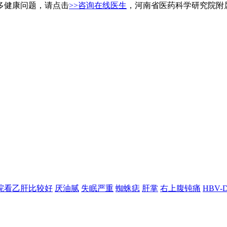
多健康问题，请点击
>>咨询在线医生
，河南省医药科学研究院附
院看乙肝比较好
厌油腻
失眠严重
蜘蛛痣
肝掌
右上腹钝痛
HBV