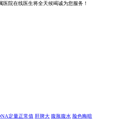
属医院在线医生将全天候竭诚为您服务！
-DNA定量正常值
肝脾大
腹胀腹水
脸色晦暗