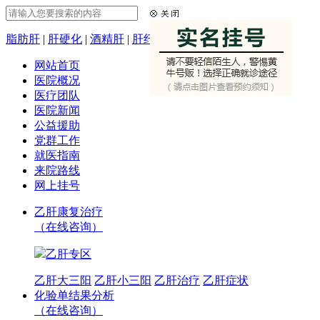
脂肪肝
|
肝硬化
|
酒精肝
|
肝纤维化
网站首页
医院概况
医疗团队
医院新闻
公益援助
党群工作
就医指南
来院路线
网上挂号
乙肝康复治疗
（在线咨询）
乙肝专区
乙肝大三阳
乙肝小三阳
乙肝治疗
乙肝症状
化验单结果分析
（在线咨询）