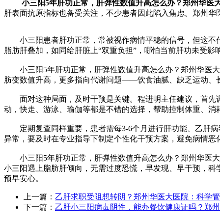
小三阳5年肝功正常，肝弹性数值升高怎么办？郑州华医
肝表面抗原指标也备受关注，不少患者因此陷入焦虑。郑州华
小三阳患者肝功正常，常被视作病情平稳的信号，但这不代
脂肪肝叠加，如同给肝脏上“双重负担”，哪怕当前肝功未受影
小三阳5年肝功正常，肝弹性数值升高怎么办？郑州华医大医
肪变数值升高，更多指向代谢问题——饮食油腻、缺乏运动、
面对这种局面，及时干预是关键。程进明主任建议，首先调整
动，快走、游泳、瑜伽等都是不错的选择，帮助控制体重、消
定期复查同样重要，患者需每3-6个月进行肝功能、乙肝病
异常，要及时在专业指导下制定个性化干预方案，避免病情恶
小三阳5年肝功正常，肝弹性数值升高怎么办？郑州华医大医
小三阳遇上脂肪肝倾向，无需过度恐慌，早发现、早干预，科
预早安心。
上一篇：
乙肝求职受阻想转阴？郑州华医大医院：科学管
下一篇：
乙肝小三阳病毒阴性，能办餐饮健康证吗？郑州