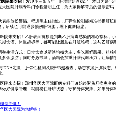
大医院来支招！
发现小三阳五年，肝功能始终稳定，本以为是“安
医大医院肝病专科门诊程进明主任，为大家拆解背后的健康密码
表能放松警惕。程进明主任指出，肝弹性检测能精准捕捉肝脏细
响，后续也可能逐步损伤肝细胞，埋下健康隐患。
院来支招！乙肝表面抗原是判断乙肝病毒感染的核心指标，小
长期饮酒、体重超标等，都可能让脂肪在肝脏堆积，这与乙肝病
生活方式：日常饮食以清淡均衡为主，多吃新鲜蔬果、粗粮谷物
耗多余脂肪；同时务必戒酒，酒精会加重肝脏代谢压力，让病情
毒DNA定量、肝弹性检测及腹部B超检查，动态掌握肝脏状态。
化。
院来支招！郑州华医大医院肝病专科门诊始终聚焦肝病患者的
学做好健康管理，就能稳住肝脏状态，守护身体安康。如果身体
理是关键！
华医大医院为您解答！