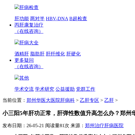
肝病检查
肝功能
两对半
HBV-DNA
B超检查
丙肝康复治疗
（在线咨询）
肝病大全
酒精肝
脂肪肝
肝纤维化
肝硬化
更多疑问
（在线咨询）
其他
学术交流
学术研究
公益援助
党群工作
当前位置：
郑州华医大医院肝病科
>
乙肝专区
>
乙肝
>
小三阳5年肝功正常，肝弹性数值升高怎么办？郑州
发布日期：26-05-21
阅读量81次
来源：
郑州治疗肝病医院