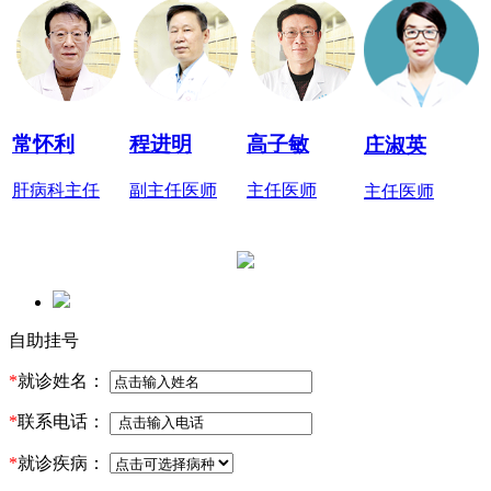
常怀利
程进明
高子敏
庄淑英
肝病科主任
副主任医师
主任医师
主任医师
自助挂号
*
就诊姓名：
*
联系电话：
*
就诊疾病：