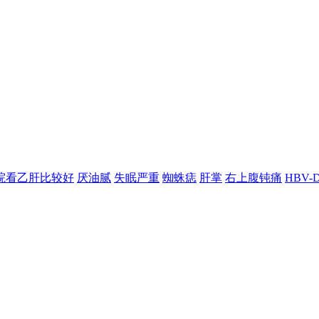
院看乙肝比较好
厌油腻
失眠严重
蜘蛛痣
肝掌
右上腹钝痛
HBV