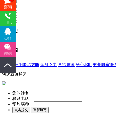
公益救助
病症索引
乙肝大三阳能治愈吗
全身乏力
食欲减退
恶心呕吐
郑州哪家医
快速就诊通道
您的姓名：
联系电话：
预约病种：