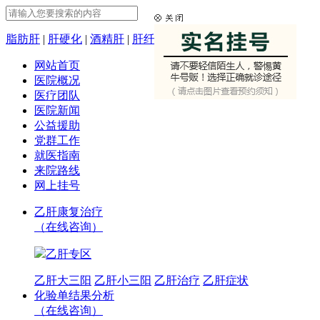
脂肪肝
|
肝硬化
|
酒精肝
|
肝纤维化
网站首页
医院概况
医疗团队
医院新闻
公益援助
党群工作
就医指南
来院路线
网上挂号
乙肝康复治疗
（在线咨询）
乙肝专区
乙肝大三阳
乙肝小三阳
乙肝治疗
乙肝症状
化验单结果分析
（在线咨询）