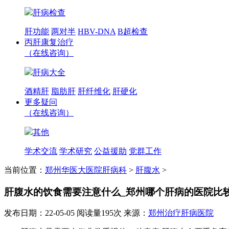
肝病检查
肝功能
两对半
HBV-DNA
B超检查
丙肝康复治疗
（在线咨询）
肝病大全
酒精肝
脂肪肝
肝纤维化
肝硬化
更多疑问
（在线咨询）
其他
学术交流
学术研究
公益援助
党群工作
当前位置：
郑州华医大医院肝病科
>
肝腹水
>
肝腹水的饮食需要注意什么_郑州哪个肝病的医院比
发布日期：22-05-05
阅读量195次
来源：
郑州治疗肝病医院