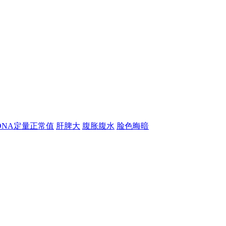
-DNA定量正常值
肝脾大
腹胀腹水
脸色晦暗