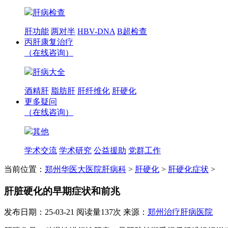
肝病检查
肝功能
两对半
HBV-DNA
B超检查
丙肝康复治疗
（在线咨询）
肝病大全
酒精肝
脂肪肝
肝纤维化
肝硬化
更多疑问
（在线咨询）
其他
学术交流
学术研究
公益援助
党群工作
当前位置：
郑州华医大医院肝病科
>
肝硬化
>
肝硬化症状
>
肝脏硬化的早期症状和前兆
发布日期：25-03-21
阅读量137次
来源：
郑州治疗肝病医院