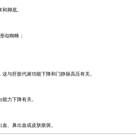
掌和脚底。
形似蜘蛛；
，这与肝脏代谢功能下降和门静脉高压有关。
白能力下降有关。
出血、鼻出血或皮肤瘀斑。