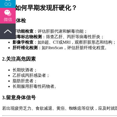
三、如何早期发现肝硬化？
1.
定期体检
肝功能检查
：评估肝脏代谢和解毒功能；
病毒标志物检测
：筛查乙肝、丙肝等病毒性肝炎；
影像学检查
：如B超、CT或MRI，观察肝脏形态和结构；
肝纤维化检测
：如FibroScan，评估肝脏纤维化程度。
2.
关注高危因素
长期饮酒者；
乙肝或丙肝感染者；
脂肪肝患者；
长期服用肝毒性药物者。
3.
留意身体信号
若出现疲劳乏力、食欲减退、黄疸、蜘蛛痣等症状，应及时就