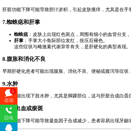
肝脏功能下降可能导致胆汁淤积，引起皮肤瘙痒，尤其是在手
7.
蜘蛛痣和肝掌
蜘蛛痣
：皮肤上出现红色斑点，周围有细小的血管分支，
肝掌
：手掌大小鱼际部位发红，按压后褪色。
这些症状与雌激素代谢异常有关，是肝硬化的典型表现。
8.
腹胀和消化不良
早期肝硬化患者可能出现腹胀、消化不良、便秘或腹泻等症状
9.
水肿
5
患者可能出现下肢水肿，尤其是脚踝部位，这与肝脏合成白蛋
10.
易出血或瘀斑
肝脏功能下降可能导致凝血因子合成减少，患者容易出现牙龈