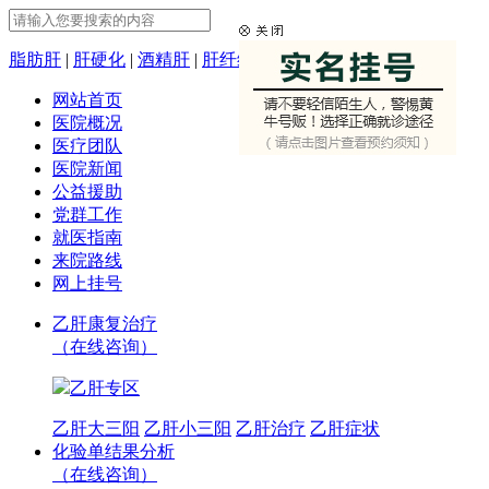
脂肪肝
|
肝硬化
|
酒精肝
|
肝纤维化
网站首页
医院概况
医疗团队
医院新闻
公益援助
党群工作
就医指南
来院路线
网上挂号
乙肝康复治疗
（在线咨询）
乙肝专区
乙肝大三阳
乙肝小三阳
乙肝治疗
乙肝症状
化验单结果分析
（在线咨询）