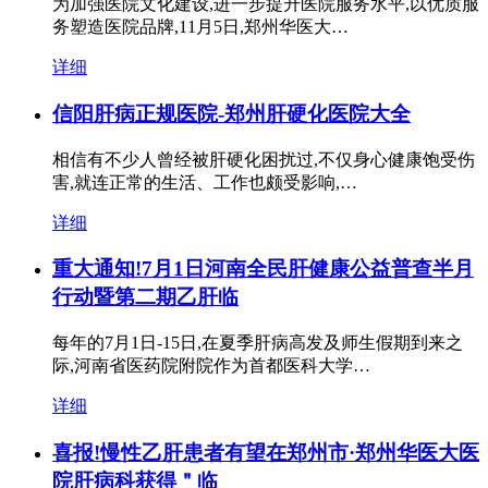
为加强医院文化建设,进一步提升医院服务水平,以优质服
务塑造医院品牌,11月5日,郑州华医大…
详细
信阳肝病正规医院-郑州肝硬化医院大全
相信有不少人曾经被肝硬化困扰过,不仅身心健康饱受伤
害,就连正常的生活、工作也颇受影响,…
详细
重大通知!7月1日河南全民肝健康公益普查半月
行动暨第二期乙肝临
每年的7月1日-15日,在夏季肝病高发及师生假期到来之
际,河南省医药院附院作为首都医科大学…
详细
喜报!慢性乙肝患者有望在郑州市·郑州华医大医
院肝病科获得＂临