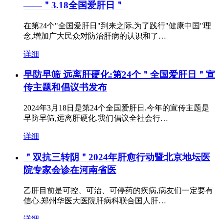
——＂3.18全国爱肝日＂
在第24个"全国爱肝日"到来之际,为了践行"健康中国"理
念,增加广大民众对防治肝病的认识和了…
详细
早防早筛 远离肝硬化:第24个＂全国爱肝日＂宣
传主题和倡议书发布
2024年3月18日是第24个全国爱肝日.今年的宣传主题是
早防早筛,远离肝硬化.我们倡议全社会行…
详细
＂双抗三转阴＂2024年肝愈行动暨北京地坛医
院专家会诊在河南省医
乙肝目前是可控、可治、可停药的疾病,病友们一定要有
信心.郑州华医大医院肝病科联合国人肝…
详细