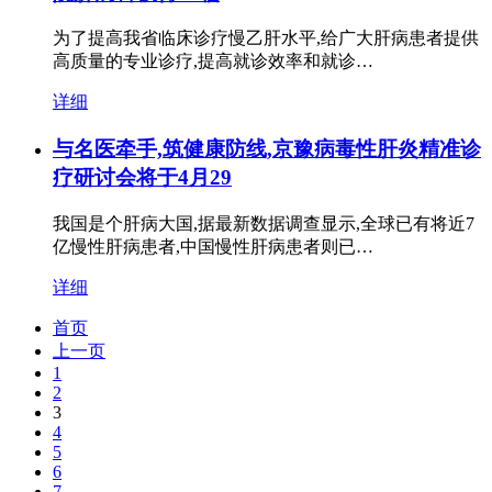
为了提高我省临床诊疗慢乙肝水平,给广大肝病患者提供
高质量的专业诊疗,提高就诊效率和就诊…
详细
与名医牵手,筑健康防线,京豫病毒性肝炎精准诊
疗研讨会将于4月29
我国是个肝病大国,据最新数据调查显示,全球已有将近7
亿慢性肝病患者,中国慢性肝病患者则已…
详细
首页
上一页
1
2
3
4
5
6
7