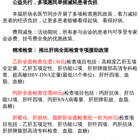
公益先行，多项惠民举措减轻患者负担
本届肝病名医节同步开展了多项检查惠民政策，着力减轻
患者的经济负担，让更多患者能够看得起病、看得好病。
费用减免：活动期间，所有参与会诊的患者均可享受专家
会诊费、挂号费全免的优惠政策。
精准检查： 推出肝病全面检查专项援助政策
乙肝全面检查仅需138元
(检查项目包括：高精度乙肝五项
全定量、乙肝五项定性、肝功能12项、肝胆脾腹部高清专科检
查、超高敏HBV-DNA定量(最低15个单位)、肝纤四项、血
脂、血糖)
丙肝全面检查仅需88元
(检查项目包括：丙肝抗体、肝功
能12项、肝纤四项、丙肝RNA病毒量、肝胆脾彩超、血脂、
血糖)
肝硬化、肝损伤、脂肪肝全面检查统一价为88元
(检查项
目包括：乙肝五项定性、肝功能12项、肝纤四项、丙肝抗体、
肝胆脾腹部高清专科检查、血脂、血糖)