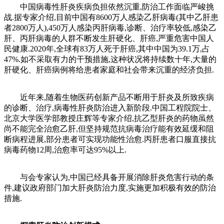
中国病毒性肝炎疾病负担依然沉重,防治工作面临严峻挑
战.据专家介绍,目前中国有8600万人感染乙肝病毒(其中乙肝患
者2800万人),450万人感染丙肝病毒,诊断、治疗率较低,感染乙
肝、丙肝病毒的人群不断发生肝硬化、肝癌,严重危害中国人
民健康.2020年,全球有83万人死于肝癌,其中中国为39.1万,占
47%.如不采取有力的干预措施,这种状况将持续数十年,大量的
肝硬化、肝癌病例将给患者家庭和社会带来沉重的经济负担.
近年来,随着生物医药创新产品不断用于肝炎及所致疾病
的诊断、治疗,病毒性肝炎防治进入新阶段.中国工程院院士、
北京大学医学部教授庄辉等专家介绍,抗乙型肝炎的药物虽然
尚不能完全治愈乙肝,但坚持规范抗病毒治疗能有效延缓和阻
断病程进展,部分患者可实现功能性治愈.丙肝患者口服直接抗
病毒药物12周,治愈率可达95%以上.
与会专家认为,中国已经具备开展消除肝炎危害行动的条
件,建议政府部门加大肝炎防治力度,实施更加积极有效的防治
措施.