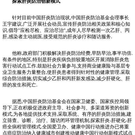
探索肝炎防治创新模式
针对目前中国肝炎防治现状,中国肝炎防治基金会理事长
王宇建议,广泛开展社会动员,宣传肝炎防治相关政策和核心知
识.倡导"应检尽检、应治尽治",成年人尽早检测一次乙肝、丙
肝,感染者主动就医,接受规范的肝炎诊疗和随访服务.
他称,政府部门积极解决肝炎防治经费,早防早治,事半功倍.
有条件的地区,特别是肝炎疾病负担较重地区开展消除肝炎危
害行动试点工作.鼓励社会力量参与,支持商业健康险与基层专
业卫生服务力量整合,使肝炎患者得到针对性的健康管理.采取
综合防治措施,切实减少乙肝和丙肝新发感染,减少肝硬化、肝
癌的发生和死亡.
据悉,中国肝炎防治基金会在国家卫健委、国家疾控局领
导下,正在积极促进政府主导、社会参与、多渠道筹资的创新
模式,为各地提供技术支持,采取系统、有序的肝炎防治措施,建
立筛查、诊断、治疗、随访闭环管理机制,探索肝炎-肝硬化-肝
癌全病程管理模式.全国爱卫办、健康中国行动推进办已将重
点癌症防治纳入健康城市创建推动健康中国行动创新模式试点