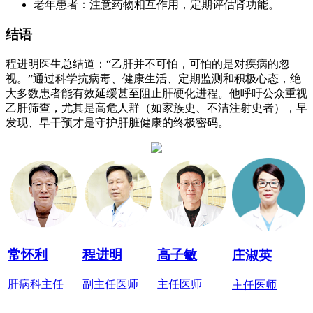
老年患者：注意药物相互作用，定期评估肾功能。
结语
程进明医生总结道：“乙肝并不可怕，可怕的是对疾病的忽
视。”通过科学抗病毒、健康生活、定期监测和积极心态，绝
大多数患者能有效延缓甚至阻止肝硬化进程。他呼吁公众重视
乙肝筛查，尤其是高危人群（如家族史、不洁注射史者），早
发现、早干预才是守护肝脏健康的终极密码。
常怀利
程进明
高子敏
庄淑英
肝病科主任
副主任医师
主任医师
主任医师