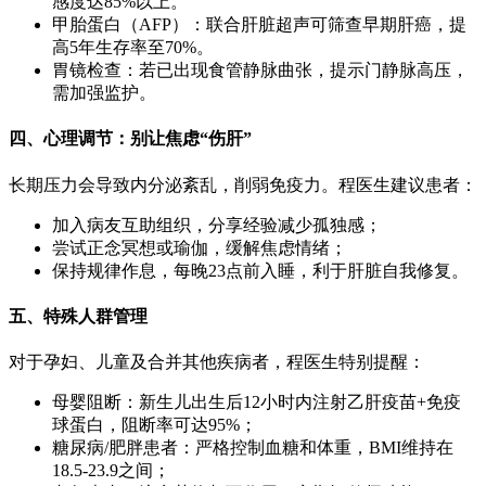
感度达85%以上。
甲胎蛋白（AFP）：联合肝脏超声可筛查早期肝癌，提
高5年生存率至70%。
胃镜检查：若已出现食管静脉曲张，提示门静脉高压，
需加强监护。
四、心理调节：别让焦虑“伤肝”
长期压力会导致内分泌紊乱，削弱免疫力。程医生建议患者：
加入病友互助组织，分享经验减少孤独感；
尝试正念冥想或瑜伽，缓解焦虑情绪；
保持规律作息，每晚23点前入睡，利于肝脏自我修复。
五、特殊人群管理
对于孕妇、儿童及合并其他疾病者，程医生特别提醒：
母婴阻断：新生儿出生后12小时内注射乙肝疫苗+免疫
球蛋白，阻断率可达95%；
糖尿病/肥胖患者：严格控制血糖和体重，BMI维持在
18.5-23.9之间；