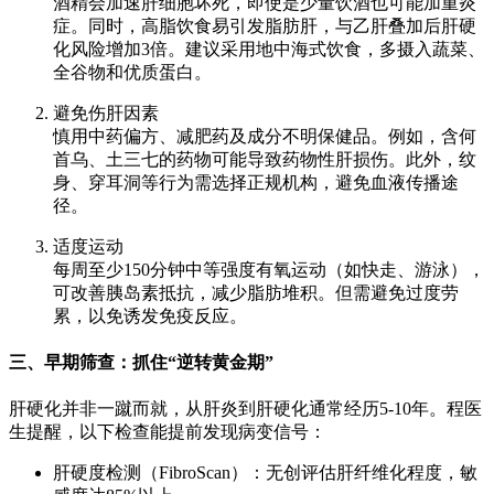
酒精会加速肝细胞坏死，即使是少量饮酒也可能加重炎
症。同时，高脂饮食易引发脂肪肝，与乙肝叠加后肝硬
化风险增加3倍。建议采用地中海式饮食，多摄入蔬菜、
全谷物和优质蛋白。
避免伤肝因素
慎用中药偏方、减肥药及成分不明保健品。例如，含何
首乌、土三七的药物可能导致药物性肝损伤。此外，纹
身、穿耳洞等行为需选择正规机构，避免血液传播途
径。
适度运动
每周至少150分钟中等强度有氧运动（如快走、游泳），
可改善胰岛素抵抗，减少脂肪堆积。但需避免过度劳
累，以免诱发免疫反应。
三、早期筛查：抓住“逆转黄金期”
肝硬化并非一蹴而就，从肝炎到肝硬化通常经历5-10年。程医
生提醒，以下检查能提前发现病变信号：
肝硬度检测（FibroScan）：无创评估肝纤维化程度，敏