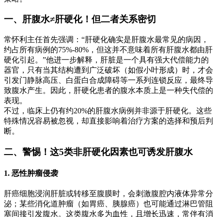
一、肝腹水≠肝硬化！但二者关系密切
常怀利主任首先强调：“肝硬化确实是肝腹水最常见的病因，
约占所有病例的75%-80%，但这并不意味着所有肝腹水都由肝
硬化引起。”他进一步解释，肝脏是一个具有强大代偿能力的
器官，只有当其结构遭到广泛破坏（如假小叶形成）时，才会
引发门静脉高压、白蛋白合成障碍等一系列连锁反应，最终导
致腹水产生。因此，肝硬化患者的腹水本质上是一种失代偿的
表现。
不过，临床上仍有约20%的肝腹水病例并非源于肝硬化。这些
特殊情况容易被忽视，却直接影响着治疗方案的选择和预后判
断。
二、警惕！这5类非肝硬化因素也可诱发肝腹水
1. 恶性肿瘤侵袭
肝癌细胞浸润肝脏或转移至腹膜时，会刺激腹腔内液体异常分
泌；某些消化道肿瘤（如胃癌、胰腺癌）也可能通过淋巴管阻
塞间接引发腹水。这类腹水多为血性，且增长迅速，常伴有消