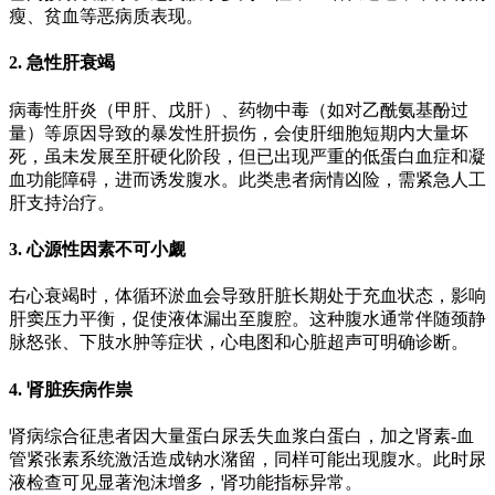
瘦、贫血等恶病质表现。
2. 急性肝衰竭
病毒性肝炎（甲肝、戊肝）、药物中毒（如对乙酰氨基酚过
量）等原因导致的暴发性肝损伤，会使肝细胞短期内大量坏
死，虽未发展至肝硬化阶段，但已出现严重的低蛋白血症和凝
血功能障碍，进而诱发腹水。此类患者病情凶险，需紧急人工
肝支持治疗。
3. 心源性因素不可小觑
右心衰竭时，体循环淤血会导致肝脏长期处于充血状态，影响
肝窦压力平衡，促使液体漏出至腹腔。这种腹水通常伴随颈静
脉怒张、下肢水肿等症状，心电图和心脏超声可明确诊断。
4. 肾脏疾病作祟
肾病综合征患者因大量蛋白尿丢失血浆白蛋白，加之肾素-血
管紧张素系统激活造成钠水潴留，同样可能出现腹水。此时尿
液检查可见显著泡沫增多，肾功能指标异常。