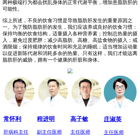
两种极端行为都会扰乱身体的正常代谢平衡，增加患脂肪肝的
可能性。
综上所述，不良的饮食习惯是导致脂肪肝发生的重要原因之
一。为了预防脂肪肝的发生，我们应该养成良好的饮食习惯：
保持均衡的饮食结构，适量摄入各种营养素；控制总热量的摄
入，避免过度肥胖；减少高脂肪、高糖、高盐食物的摄入；戒
酒限烟；保持规律的饮食时间和充足的睡眠；适当增加运动量
以促进新陈代谢和消耗多余的热量。只有这样，我们才能远离
脂肪肝的威胁，拥有一个健康的肝脏和身体。
常怀利
程进明
高子敏
庄淑英
肝病科主任
副主任医师
主任医师
主任医师