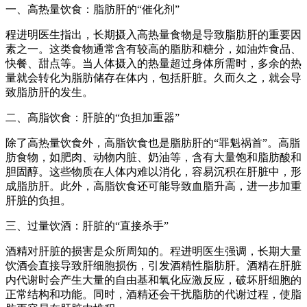
一、高热量饮食：脂肪肝的“催化剂”
程进明医生指出，长期摄入高热量食物是导致脂肪肝的重要因
素之一。这类食物通常含有较高的脂肪和糖分，如油炸食品、
快餐、甜点等。当人体摄入的热量超过身体所需时，多余的热
量就会转化为脂肪储存在体内，包括肝脏。久而久之，就会导
致脂肪肝的发生。
二、高脂饮食：肝脏的“负担加重器”
除了高热量饮食外，高脂饮食也是脂肪肝的“罪魁祸首”。高脂
肪食物，如肥肉、动物内脏、奶油等，含有大量饱和脂肪酸和
胆固醇。这些物质在人体内难以消化，容易沉积在肝脏中，形
成脂肪肝。此外，高脂饮食还可能导致血脂升高，进一步加重
肝脏的负担。
三、过量饮酒：肝脏的“直接杀手”
酒精对肝脏的损害是众所周知的。程进明医生强调，长期大量
饮酒会直接导致肝细胞损伤，引发酒精性脂肪肝。酒精在肝脏
内代谢时会产生大量的自由基和氧化应激反应，破坏肝细胞的
正常结构和功能。同时，酒精还会干扰脂肪的代谢过程，使脂