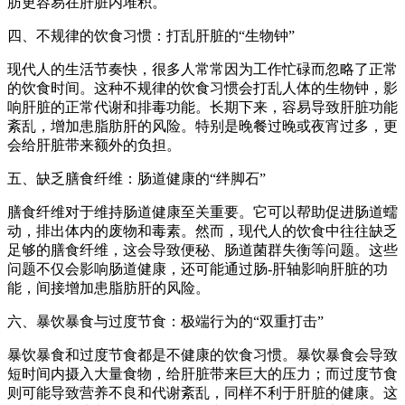
肪更容易在肝脏内堆积。
四、不规律的饮食习惯：打乱肝脏的“生物钟”
现代人的生活节奏快，很多人常常因为工作忙碌而忽略了正常
的饮食时间。这种不规律的饮食习惯会打乱人体的生物钟，影
响肝脏的正常代谢和排毒功能。长期下来，容易导致肝脏功能
紊乱，增加患脂肪肝的风险。特别是晚餐过晚或夜宵过多，更
会给肝脏带来额外的负担。
五、缺乏膳食纤维：肠道健康的“绊脚石”
膳食纤维对于维持肠道健康至关重要。它可以帮助促进肠道蠕
动，排出体内的废物和毒素。然而，现代人的饮食中往往缺乏
足够的膳食纤维，这会导致便秘、肠道菌群失衡等问题。这些
问题不仅会影响肠道健康，还可能通过肠-肝轴影响肝脏的功
能，间接增加患脂肪肝的风险。
六、暴饮暴食与过度节食：极端行为的“双重打击”
暴饮暴食和过度节食都是不健康的饮食习惯。暴饮暴食会导致
短时间内摄入大量食物，给肝脏带来巨大的压力；而过度节食
则可能导致营养不良和代谢紊乱，同样不利于肝脏的健康。这