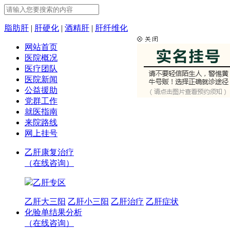
脂肪肝
|
肝硬化
|
酒精肝
|
肝纤维化
网站首页
医院概况
医疗团队
医院新闻
公益援助
党群工作
就医指南
来院路线
网上挂号
乙肝康复治疗
（在线咨询）
乙肝专区
乙肝大三阳
乙肝小三阳
乙肝治疗
乙肝症状
化验单结果分析
（在线咨询）