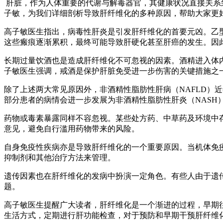
肝脏，作为人体重要的代谢与解毒器官，其健康状况直接关系
子敏，为我们详细剖析导致肝纤维化的多种原因，帮助大家更
高子敏医生指出，病毒性肝炎是引发肝纤维化的首要元凶。乙
这些瘢痕逐渐累积，最终可能导致肝硬化甚至肝癌的发生。因
长期过量饮酒也是造成肝纤维化不可忽视的因素。酒精进入体
子敏医生强调，戒酒是保护肝脏免受进一步伤害的关键措施之
除了上述两大常见原因外，非酒精性脂肪性肝病（NAFLD）
部分患者的病情会进一步发展为非酒精性脂肪性肝炎（NAS
药物或毒素暴露同样不容忽视。某些处方药、中草药及环境中
意见，避免自行滥用药物带来的风险。
自身免疫性疾病亦是导致肝纤维化的一个重要原因。当机体免
抑制剂和其他治疗方法来管理。
遗传因素也在肝纤维化的发病中扮演一定角色。有些人由于遗
题。
高子敏医生提醒广大读者，肝纤维化是一个渐进的过程，早期
生活方式，定期进行肝功能检查，对于预防和早期干预肝纤维