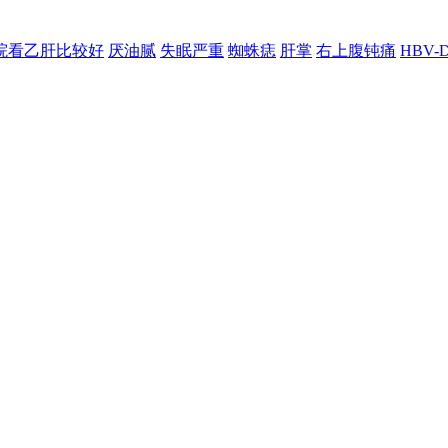
院看乙肝比较好
厌油腻
失眠严重
蜘蛛痣
肝掌
右上腹钝痛
HBV