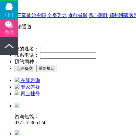
乙肝大三阳能治愈吗
全身乏力
食欲减退
恶心呕吐
郑州哪家医
快速就诊通道
您的姓名：
联系电话：
预约病种：
在线咨询
专家答疑
网上挂号
咨询热线：
0371-55365124