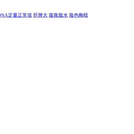
-DNA定量正常值
肝脾大
腹胀腹水
脸色晦暗