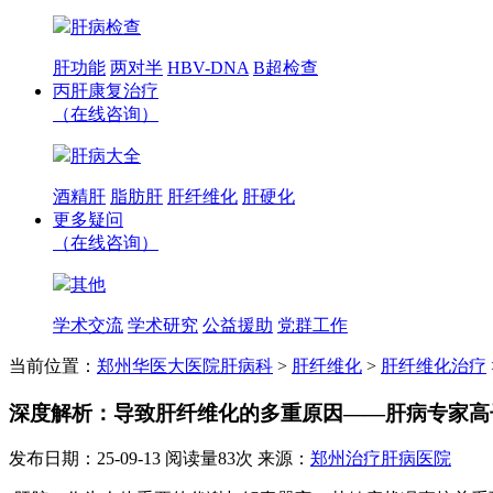
肝病检查
肝功能
两对半
HBV-DNA
B超检查
丙肝康复治疗
（在线咨询）
肝病大全
酒精肝
脂肪肝
肝纤维化
肝硬化
更多疑问
（在线咨询）
其他
学术交流
学术研究
公益援助
党群工作
当前位置：
郑州华医大医院肝病科
>
肝纤维化
>
肝纤维化治疗
深度解析：导致肝纤维化的多重原因——肝病专家高
发布日期：25-09-13
阅读量83次
来源：
郑州治疗肝病医院