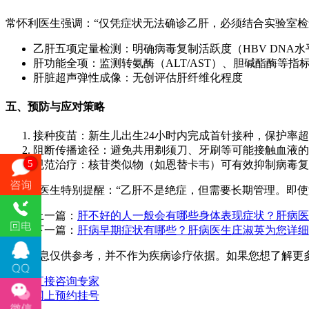
常怀利医生强调：“仅凭症状无法确诊乙肝，必须结合实验室检
乙肝五项定量检测：明确病毒复制活跃度（HBV DNA水
肝功能全项：监测转氨酶（ALT/AST）、胆碱酯酶等指
肝脏超声弹性成像：无创评估肝纤维化程度
五、预防与应对策略
接种疫苗：新生儿出生24小时内完成首针接种，保护率超
阻断传播途径：避免共用剃须刀、牙刷等可能接触血液的
5
规范治疗：核苷类似物（如恩替卡韦）可有效抑制病毒复
常怀利医生特别提醒：“乙肝不是绝症，但需要长期管理。即
上一篇：
肝不好的人一般会有哪些身体表现症状？肝病医
下一篇：
肝病早期症状有哪些？肝病医生庄淑英为您详细
以上信息仅供参考，并不作为疾病诊疗依据。如果您想了解更
直接咨询专家
网上预约挂号