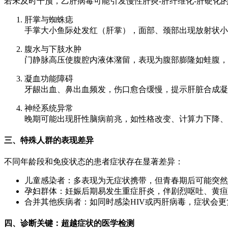
若未及时干预，乙肝病毒可能引发慢性肝炎-肝纤维化-肝硬化的
肝掌与蜘蛛痣
手掌大小鱼际处发红（肝掌），面部、颈部出现放射状小
腹水与下肢水肿
门静脉高压使腹腔内液体潴留，表现为腹部膨隆如蛙腹，
凝血功能障碍
牙龈出血、鼻出血频发，伤口愈合缓慢，提示肝脏合成凝
神经系统异常
晚期可能出现肝性脑病前兆，如性格改变、计算力下降、
三、特殊人群的表现差异
不同年龄段和免疫状态的患者症状存在显著差异：
儿童感染者：多表现为无症状携带，但青春期后可能突然
孕妇群体：妊娠后期易发生重症肝炎，伴剧烈呕吐、黄疸
合并其他疾病者：如同时感染HIV或丙肝病毒，症状会
四、诊断关键：超越症状的医学检测