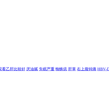
院看乙肝比较好
厌油腻
失眠严重
蜘蛛痣
肝掌
右上腹钝痛
HBV