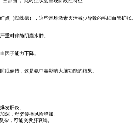
“三部曲”。此时症状会呈现阶段性特征：
红点（蜘蛛痣），这些是雌激素灭活减少导致的毛细血管扩张。
严重时伴随阴囊水肿。
血因子能力下降。
睡眠倒错，这是氨中毒影响大脑功能的结果。
爆发肝炎。
加深，母婴传播风险增加。
更复杂，可能突发肝衰竭。