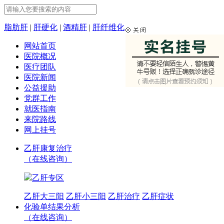
脂肪肝
|
肝硬化
|
酒精肝
|
肝纤维化
网站首页
医院概况
医疗团队
医院新闻
公益援助
党群工作
就医指南
来院路线
网上挂号
乙肝康复治疗
（在线咨询）
乙肝专区
乙肝大三阳
乙肝小三阳
乙肝治疗
乙肝症状
化验单结果分析
（在线咨询）