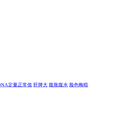
-DNA定量正常值
肝脾大
腹胀腹水
脸色晦暗