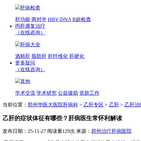
肝病检查
肝功能
两对半
HBV-DNA
B超检查
丙肝康复治疗
（在线咨询）
肝病大全
酒精肝
脂肪肝
肝纤维化
肝硬化
更多疑问
（在线咨询）
其他
学术交流
学术研究
公益援助
党群工作
当前位置：
郑州华医大医院肝病科
>
乙肝专区
>
乙肝
>
乙肝治
乙肝的症状体征有哪些？肝病医生常怀利解读
发布日期：25-11-27
阅读量129次
来源：
郑州治疗肝病医院