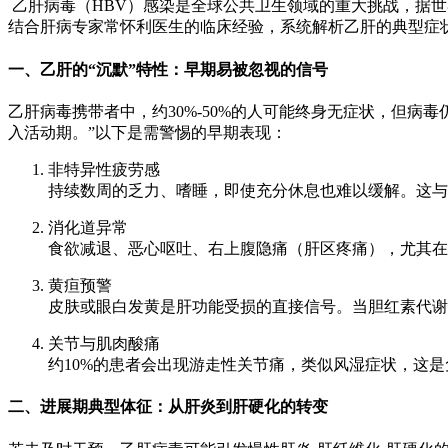
乙肝病毒（HBV）感染是全球公共卫生领域的重大挑战，据世
结合肝病专家常怀利医生的临床经验，系统解析乙肝的典型症
一、乙肝的“沉默”特性：早期易被忽视的信号
乙肝病毒携带者中，约30%-50%的人可能终身无症状，但病
入活动期。”以下是需警惕的早期表现：
非特异性疲劳感
持续数周的乏力、嗜睡，即使充分休息也难以缓解。这与
消化道异常
食欲减退、恶心呕吐、右上腹隐痛（肝区疼痛），尤其在
黄疸预警
皮肤或眼白发黄是肝功能受损的直接信号。当胆红素代谢
关节与肌肉酸痛
约10%的患者会出现游走性关节痛，类似风湿症状，这
二、进展期典型体征：从肝炎到肝硬化的转变