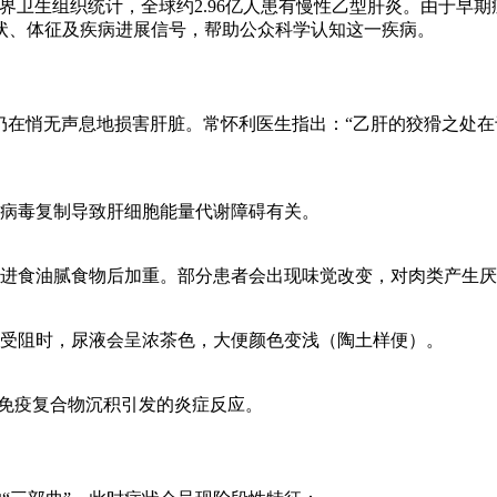
界卫生组织统计，全球约2.96亿人患有慢性乙型肝炎。由于早
状、体征及疾病进展信号，帮助公众科学认知这一疾病。
毒仍在悄无声息地损害肝脏。常怀利医生指出：“乙肝的狡猾之处
病毒复制导致肝细胞能量代谢障碍有关。
进食油腻食物后加重。部分患者会出现味觉改变，对肉类产生厌
受阻时，尿液会呈浓茶色，大便颜色变浅（陶土样便）。
是免疫复合物沉积引发的炎症反应。