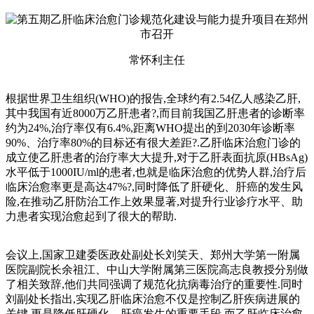
常怀利主任
根据世界卫生组织(WHO)的报告,全球约有2.54亿人感染乙肝,
其中我国有近8000万乙肝患者?,而目前我国乙肝患者的诊断率
约为24%,治疗率仅有6.4%,距离WHO提出的到2030年诊断率
90%、治疗率80%的目标还有很大差距?.乙肝临床治愈门诊的
成立使乙肝患者的治疗率大大提升,对于乙肝表面抗原(HBsAg)
水平低于1000IU/ml的患者,也就是临床治愈的优势人群,治疗后
临床治愈率更是高达47%?,同时降低了肝硬化、肝癌的发生风
险,在推动乙肝防治工作上效果显著,对提升行业诊疗水平、助
力患者实现治愈起到了很大的帮助.
会议上,国家卫建委医政处副处长刘笑天、郑州大学第一附属
医院副院长余祖江、中山大学附属第三医院高志良教授分别做
了相关致辞,他们共同强调了规范化抗病毒治疗的重要性.同时
刘副处长指出,实现乙肝临床治愈不仅是控制乙肝疾病进展的
关键,更是降低肝硬化、肝癌发生的重要手段.而乙肝临床治愈