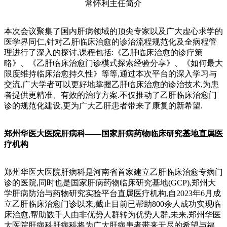
常怀利主任简介
本次会议聚集了国内肝病领域的顶尖专家以及广大虚心求学的
医学界同仁,针对乙肝临床治愈的诊治流程规范化及全病程管
理进行了深入的探讨,课程包括:《乙肝临床治愈的诊疗策
略》、《乙肝临床治愈门诊模式探索经验分享》、《如何最大
限度维持临床治愈持久性》等等,通过本次平台的深入学习与
交流,广大学者可以更好地掌握乙肝临床治愈的诊治技术,为患
者提供更精准、有效的治疗方案.不仅推动了乙肝临床治愈门
诊的规范化建设,更为广大乙肝患者带来了康复的新希望.
郑州华医大医院肝病科——国家肝病药物临床研究基地直属医
疗机构
郑州华医大医院肝病科是河南省首家建立乙肝临床治愈专病门
诊的医院,同时也是国家肝病药物临床研究基地(GCP),郑州大
学肝病防治与药物研究实验平台直属医疗机构,自2023年6月成
立乙肝临床治愈门诊以来,截止目前已帮助800余人成功实现临
床治愈,帮助数千人由非优势人群转为优势人群,未来,郑州华医
大医院肝病科肝病科将为广大肝病患者带来无尽的希望与福