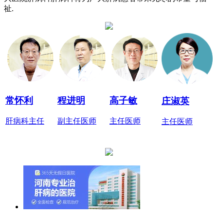
祉.
常怀利
程进明
高子敏
庄淑英
肝病科主任
副主任医师
主任医师
主任医师