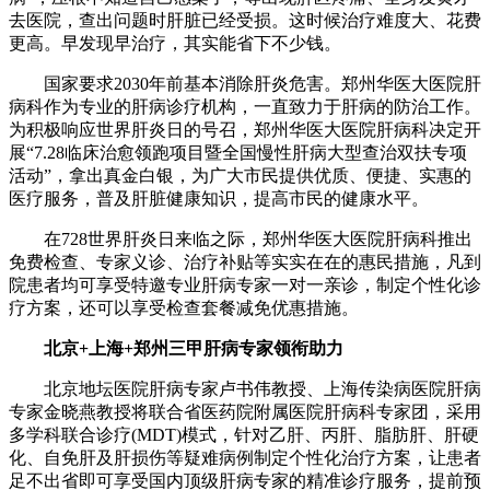
去医院，查出问题时肝脏已经受损。这时候治疗难度大、花费
更高。早发现早治疗，其实能省下不少钱。
国家要求2030年前基本消除肝炎危害。郑州华医大医院肝
病科作为专业的肝病诊疗机构，一直致力于肝病的防治工作。
为积极响应世界肝炎日的号召，郑州华医大医院肝病科决定开
展“7.28临床治愈领跑项目暨全国慢性肝病大型查治双扶专项
活动”，拿出真金白银，为广大市民提供优质、便捷、实惠的
医疗服务，普及肝脏健康知识，提高市民的健康水平。
在728世界肝炎日来临之际，郑州华医大医院肝病科推出
免费检查、专家义诊、治疗补贴等实实在在的惠民措施，凡到
院患者均可享受特邀专业肝病专家一对一亲诊，制定个性化诊
疗方案，还可以享受检查套餐减免优惠措施。
北京+上海+郑州三甲肝病专家领衔助力
北京地坛医院肝病专家卢书伟教授、上海传染病医院肝病
专家金晓燕教授将联合省医药院附属医院肝病科专家团，采用
多学科联合诊疗(MDT)模式，针对乙肝、丙肝、脂肪肝、肝硬
化、自免肝及肝损伤等疑难病例制定个性化治疗方案，让患者
足不出省即可享受国内顶级肝病专家的精准诊疗服务，提前预